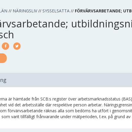
LÄN
//
NÄRINGSLIV
//
SYSSELSATTA
//
FÖRVÄRVSARBETANDE; UTB
ärvsarbetande; utbildningsn
sch
ing
erna är hämtade från SCB:s register över arbetsmarknadsstatus (BAS)
het vid det arbetsställe där respektive person arbetar. Näringsgrens
Som förvärvsarbetande räknas alla som bedöms ha utfört i genomsni
som varit tillfälligt frånvarande under mätperioden, t.ex. på grund a