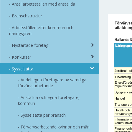
Antal arbetsställen med anställda
Branschstruktur
Förvärvsa
Arbetsställen efter kommun och
utbildnin
näringsgren
Hallands l
Nystartade företag
Näringsgr
Konkurser
Sysselsatta
Jordbruk, s
Tillverkning
Andel egna företagare av samtliga
Energiförsör
förvärvsarbetande
miljöverksa
Byggverks
Anställda och egna företagare,
Handel
kommun
Transport o
Hotell- och
restaurang
Sysselsatta per bransch
Information
kommunikat
Förvärvsarbetande kvinnor och män
Finans- och