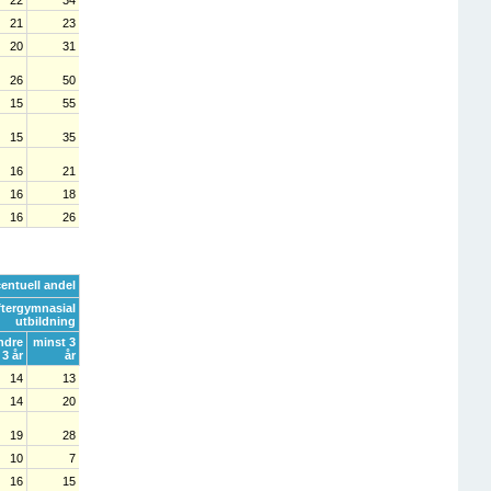
22
34
21
23
20
31
26
50
15
55
15
35
16
21
16
18
16
26
entuell andel
ftergymnasial
utbildning
ndre
minst 3
 3 år
år
14
13
14
20
19
28
10
7
16
15