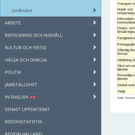
Transport o
Jordbruket
Hotell- och
restaurang
Information
ARBETE
kommunikat
Finans- och
försäkring
BEFOLKNING OCH HUSHÅLL
Fastighets
Företagstjä
KULTUR OCH FRITID
Offentlig fö
försvar
HÄLSA OCH OHÄLSA
Utbildning o
Vård och om
tjänster
POLITIK
Personliga o
tjänster
JÄMSTÄLLDHET
Okänd verk
Totalt
IN ENGLISH
Källa: Statist
SENAST UPPDATERAT
BESÖKSSTATISTIK
REGION HALLAND