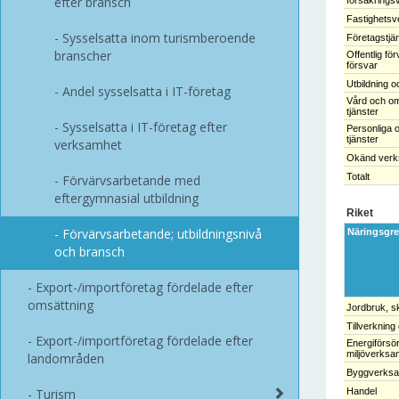
efter bransch
försäkring
Fastighets
Sysselsatta inom turismberoende
Företagstjä
branscher
Offentlig fö
försvar
Utbildning o
Andel sysselsatta i IT-företag
Vård och om
tjänster
Sysselsatta i IT-företag efter
Personliga o
tjänster
verksamhet
Okänd verk
Totalt
Förvärvsarbetande med
eftergymnasial utbildning
Riket
Förvärvsarbetande; utbildningsnivå
Näringsgr
och bransch
Export-/importföretag fördelade efter
omsättning
Jordbruk, s
Tillverkning
Export-/importföretag fördelade efter
Energiförsör
miljöverksa
landområden
Byggverks
Turism
Handel