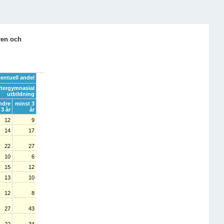
ren och
entuell andel
ftergymnasial
utbildning
ndre
minst 3
 3 år
år
12
9
14
17
22
27
10
6
15
12
13
10
12
8
27
43