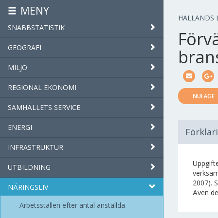
MENY
HALLANDS 
SNABBSTATISTIK
Förv
GEOGRAFI
bran
MILJÖ
REGIONAL EKONOMI
NULÄGE
SAMHÄLLETS SERVICE
ENERGI
Förklar
INFRASTRUKTUR
Uppgift
UTBILDNING
verksam
2007). 
NÄRINGSLIV
Även de 
Arbetsställen efter antal anställda