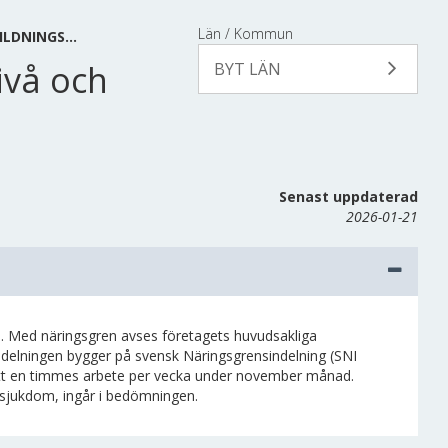
Län / Kommun
ILDNINGS…
ivå och
BYT LÄN
Senast uppdaterad
2026-01-21
. Med näringsgren avses företagets huvudsakliga
indelningen bygger på svensk Näringsgrensindelning (SNI
tt en timmes arbete per vecka under november månad.
v sjukdom, ingår i bedömningen.