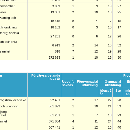
sverksamhet
2 463
0
3
8
33
verksamhet
3 059
1
9
19
27
nster
19 331
2
10
13
25
rvaltning och
10 148
0
1
7
16
ch forskning
18 182
0
3
10
17
sorg; sociala
27 251
0
6
17
26
ch kulturella
6 913
2
14
15
32
samhet
818
7
12
19
28
172 623
1
10
16
30
en
Förvärvsarbetande
Proc
15-74 år
Uppgift
Förgymnasial
Gymnasial
E
saknas
utbildning
utbildning
högst 2
3 år
mi
år
än
kogsbruk och fiske
92 461
2
17
27
28
 och utvinning
561 893
1
10
21
33
jning;
mhet
61 231
1
7
18
29
amhet
371 804
4
11
24
44
607 441
1
12
16
40