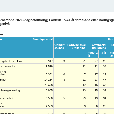
rbetande 2024 (dagbefolkning) i åldern 15-74 år fördelade efter näringsg
gsnivå.
än
en
Samtliga, antal
Proc
Uppgift
Förgymnasial
Gymnasial
E
saknas
utbildning
utbildning
högst 2
3 år
mi
år
än
kogsbruk och fiske
3 917
3
21
27
28
 och utvinning
19 528
1
12
22
34
jning;
mhet
3 331
0
7
17
27
amhet
14 154
3
11
23
47
25 428
1
12
16
43
ch magasinering
6 985
1
13
25
37
verksamhet
6 550
5
29
13
34
 och
ion
4 563
1
3
6
20