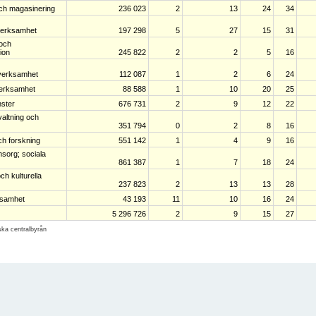
ch magasinering
236 023
2
13
24
34
verksamhet
197 298
5
27
15
31
 och
ion
245 822
2
2
5
16
sverksamhet
112 087
1
2
6
24
verksamhet
88 588
1
10
20
25
nster
676 731
2
9
12
22
rvaltning och
351 794
0
2
8
16
ch forskning
551 142
1
4
9
16
sorg; sociala
861 387
1
7
18
24
ch kulturella
237 823
2
13
13
28
samhet
43 193
11
10
16
24
5 296 726
2
9
15
27
iska centralbyrån