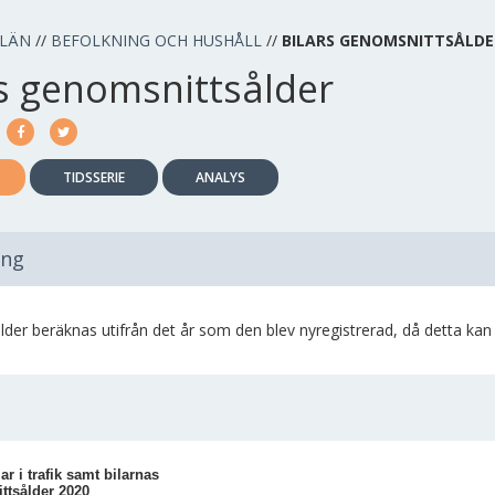
 LÄN
//
BEFOLKNING OCH HUSHÅLL
//
BILARS GENOMSNITTSÅLDE
rs genomsnittsålder
TIDSSERIE
ANALYS
ing
ålder beräknas utifrån det år som den blev nyregistrerad, då detta ka
ar i trafik samt bilarnas
ttsålder 2020