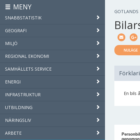
MENY
GOTLANDS
SNABBSTATISTIK
Bila
GEOGRAFI
MILJÖ
NULÄGE
REGIONAL EKONOMI
SAMHÄLLETS SERVICE
Förklar
ENERGI
En bils 
INFRASTRUKTUR
UTBILDNING
NÄRINGSLIV
ARBETE
Personbil
genomsni