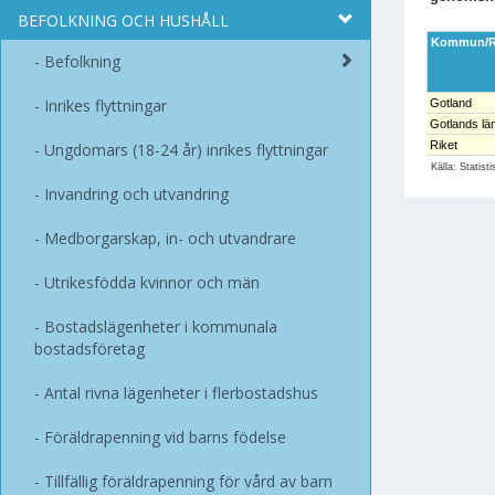
BEFOLKNING OCH HUSHÅLL
Kommun/R
Befolkning
Inrikes flyttningar
Gotland
Gotlands lä
Riket
Ungdomars (18-24 år) inrikes flyttningar
Källa: Statist
Invandring och utvandring
Medborgarskap, in- och utvandrare
Utrikesfödda kvinnor och män
Bostadslägenheter i kommunala
bostadsföretag
Antal rivna lägenheter i flerbostadshus
Föräldrapenning vid barns födelse
Tillfällig föräldrapenning för vård av barn