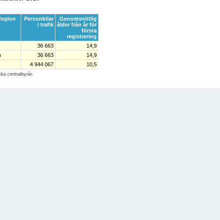
egion
Personbilar
Genomsnittlig
i trafik
ålder från år för
första
registrering
36 663
14,9
n
36 663
14,9
4 944 067
10,5
iska centralbyrån