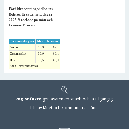
Föräldrapenning vid barns
födelse. Ersatta nettodagar
2025 fördelade på män och
kvinnor. Procent
Kommun/Region
Män
Kvinnor
Gotland
30,9
69,1
Gotlands län
30,9
69,1
Riket
30,6
69,4
Källa: Försäkringskassan
Regionfakta
ger läsaren en snabb och lättillgänglig
bild av länet och kommunerna i länet