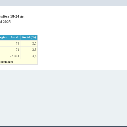
tslösa 18-24 år.
al 2025
egion
Antal
Andel (%)
71
2,5
71
2,5
23 404
4,4
förmedlingen