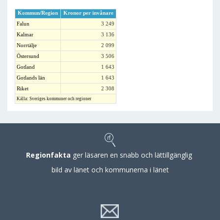
Kommun/Region
Kronor per invånare
Falun
3 249
Kalmar
3 136
Norrtälje
2 099
Östersund
3 506
Gotland
1 643
Gotlands län
1 643
Riket
2 308
Källa: Sveriges kommuner och regioner
Regionfakta
ger läsaren en snabb och lättillgänglig
bild av länet och kommunerna i länet