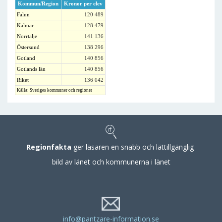
Kommun/Region
Kronor per elev
Falun
120 489
Kalmar
128 479
Norrtälje
141 136
Östersund
138 296
Gotland
140 856
Gotlands län
140 856
Riket
136 042
Källa: Sveriges kommuner och regioner
Regionfakta
ger läsaren en snabb och lättillgänglig
bild av länet och kommunerna i länet
info@pantzare-information.se