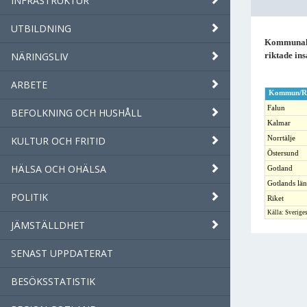
INFRASTRUKTUR
UTBILDNING
Kommunala 
NÄRINGSLIV
riktade in
ARBETE
Kommun/R
Falun
BEFOLKNING OCH HUSHÅLL
Kalmar
Norrtälje
KULTUR OCH FRITID
Östersund
HÄLSA OCH OHÄLSA
Gotland
Gotlands län
POLITIK
Riket
Källa: Sverige
JÄMSTÄLLDHET
SENAST UPPDATERAT
BESÖKSSTATISTIK