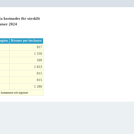
kostnader för särskilt
satser 2024
egion
Kronor per invånare
817
1 559
599
1 823
815
815
1 280
s kommuner och regioner