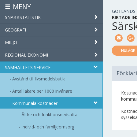
MENY
GOTLANDS
SNABBSTATISTIK
RIKTADE I
Särsk
GEOGRAFI
MILJÖ
NULÄGE
REGIONAL EKONOMI
SAMHÄLLETS SERVICE
Förklar
Avstånd till livsmedelsbutik
Antal läkare per 1000 invånare
Kostnad
kommunal
Kommunala kostnader
Kostnad
Äldre och funktionsnedsatta
syssels
Individ- och familjeomsorg