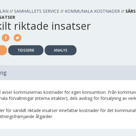
 LÄN
//
SAMHÄLLETS SERVICE
//
KOMMUNALA KOSTNADER
//
SÄRS
NSATSER
ilt riktade insatser
TIDSSERIE
ANALYS
ing
 avser kommunernas kostnader för egen konsumtion. Från kommunens 
a förvaltningar (interna intäkter), dels avdrag för försäljning av ve
er för särskilt riktade insatser innefattar kostnader för det kommuna
ättningsfrämjande åtgärder.