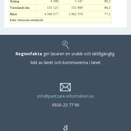
Årjäng
4 590
5 147
89,2
Värmlands län
131 121
151 989
86,3
Riket
4 596 577
5 962 370
77,1
Källa: Statistiska centalbyrån
Regionfakta
ger läsaren en snabb och lättillgänglig
bild av länet och kommunerna i länet
info@pantzare-information.se
0920-23 77 90