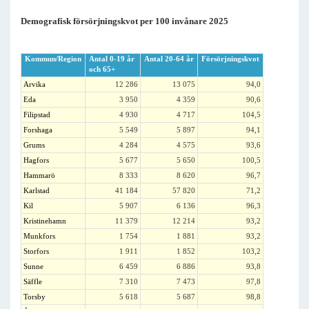
Demografisk försörjningskvot per 100 invånare 2025
Kommun/Region
Antal 0-19 år
Antal 20-64 år
Försörjningskvot
och 65+
Arvika
12 286
13 075
94,0
Eda
3 950
4 359
90,6
Filipstad
4 930
4 717
104,5
Forshaga
5 549
5 897
94,1
Grums
4 284
4 575
93,6
Hagfors
5 677
5 650
100,5
Hammarö
8 333
8 620
96,7
Karlstad
41 184
57 820
71,2
Kil
5 907
6 136
96,3
Kristinehamn
11 379
12 214
93,2
Munkfors
1 754
1 881
93,2
Storfors
1 911
1 852
103,2
Sunne
6 459
6 886
93,8
Säffle
7 310
7 473
97,8
Torsby
5 618
5 687
98,8