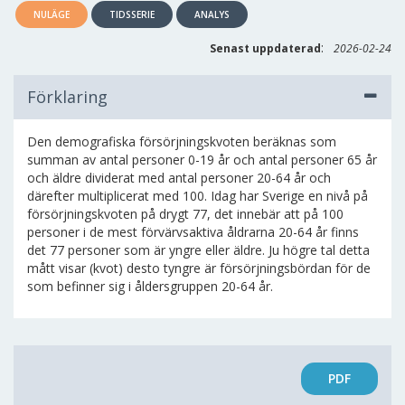
NULÄGE
TIDSSERIE
ANALYS
:
Senast uppdaterad
2026-02-24
Förklaring
Den demografiska försörjningskvoten beräknas som
summan av antal personer 0-19 år och antal personer 65 år
och äldre dividerat med antal personer 20-64 år och
därefter multiplicerat med 100. Idag har Sverige en nivå på
försörjningskvoten på drygt 77, det innebär att på 100
personer i de mest förvärvsaktiva åldrarna 20-64 år finns
det 77 personer som är yngre eller äldre. Ju högre tal detta
mått visar (kvot) desto tyngre är försörjningsbördan för de
som befinner sig i åldersgruppen 20-64 år.
PDF