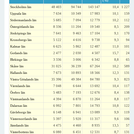
(%)
Stockholms län
48 403
94 744
143 147
10,4
1 227 3
Uppsala län
7 634
10 349
17 983
10,1
159 2
Södermanlands län
5 685
7 094
12 779
10,2
112 1
Östergötlands län
8 336
11 204
19 540
8,5
209 7
Jönköpings län
7 641
9 463
17 104
9,1
170 3
Kronobergs län
5 122
4 616
9 738
9,3
94 8
Kalmar län
6 625
5 862
12 487
11,0
101 3
Gotlands län
2 477
2 030
4 507
15,7
24 2
Blekinge län
3 336
3 006
6 342
8,8
65 8
Skåne län
31 025
36 239
67 264
10,2
589 7
Hallands län
7 673
10 893
18 566
12,3
131 9
Västra Götalands län
35 396
49 384
84 780
9,3
823 5
Värmlands län
7 048
6 644
13 692
10,4
117 8
Örebro län
5 483
7 193
12 676
8,4
138 4
Västmanlands län
4 394
6 870
11 264
8,8
117 3
Dalarnas län
6 992
7 801
14 793
10,8
122 3
Gävleborgs län
6 148
6 941
13 089
9,9
119 7
Västernorrlands län
5 397
5 920
11 317
9,6
106 1
Jämtlands län
4 475
4 460
8 935
13,5
57 0
Västerbottens län
6 080
6 451
12 531
8,7
131 8