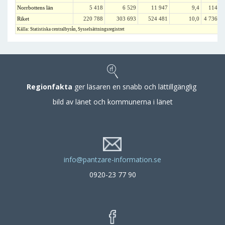
Norrbottens län
5 418
6 529
11 947
9,4
114 8
Riket
220 788
303 693
524 481
10,0
4 736 1
Källa: Statistiska centralbyrån, Sysselsättningsregistret
Regionfakta
ger läsaren en snabb och lättillgänglig
bild av länet och kommunerna i länet
info@pantzare-information.se
0920-23 77 90