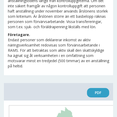
anställningstidens längd från kontrolluppgifterna. Om det
inte säkert framgår av någon kontrolluppgift att personen
haft anställning under november används årslönens storlek
som kriterium. Är årslönen större än ett basbelopp räknas
personen som förvärvsarbetande. Vissa transfereringar,
som t.ex. sjuk- och föräldrapenning likställs med lön.
Företagare.
Endast personer som deklarerar inkomst av aktiv
näringsverksamhet redovisas som förvärvsarbetande i
RAMS. För att betraktas som aktiv skall den skattskyldige
ha ägnat sig åt verksamheten i en omfattning som
motsvarar minst en tredjedel (500 timmar) av en anställning
på heltid.
PDF