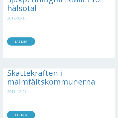
hälsotal
2012-02-10
LÄS MER
Skattekraften i
malmfältskommunerna
2011-12-21
LÄS MER