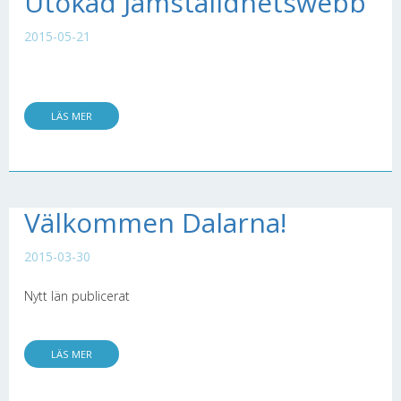
Utökad Jämställdhetswebb
2015-05-21
LÄS MER
Välkommen Dalarna!
2015-03-30
Nytt län publicerat
LÄS MER