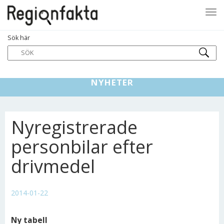
Tog
Sök här
navi
NYHETER
Nyregistrerade
personbilar efter
drivmedel
2014-01-22
Ny tabell