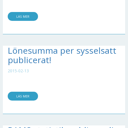
LÄS MER
Lönesumma per sysselsatt
publicerat!
2015-02-13
LÄS MER