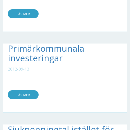
LÄS MER
Primärkommunala
investeringar
2012-09-13
LÄS MER
Sjukpenningtal istället för