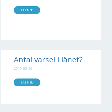
LÄS MER
Antal varsel i länet?
2015-03-16
LÄS MER