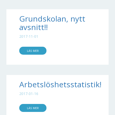
Grundskolan, nytt
avsnitt!!
2017-11-01
LÄS MER
Arbetslöshetsstatistik!
2017-01-16
LÄS MER