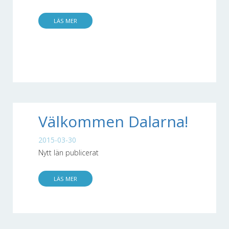
LÄS MER
Välkommen Dalarna!
2015-03-30
Nytt län publicerat
LÄS MER