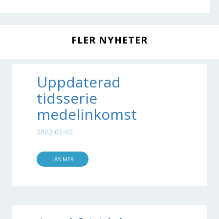
FLER NYHETER
Uppdaterad
tidsserie
medelinkomst
2022-02-02
LÄS MER