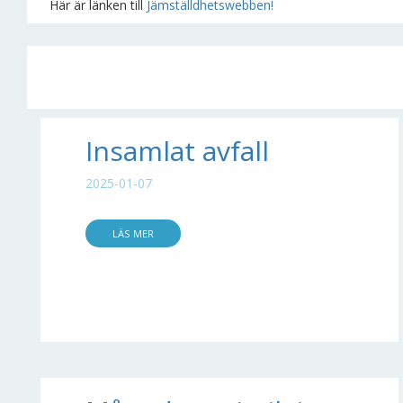
Här är länken till
Jämställdhetswebben!
Insamlat avfall
2025-01-07
LÄS MER