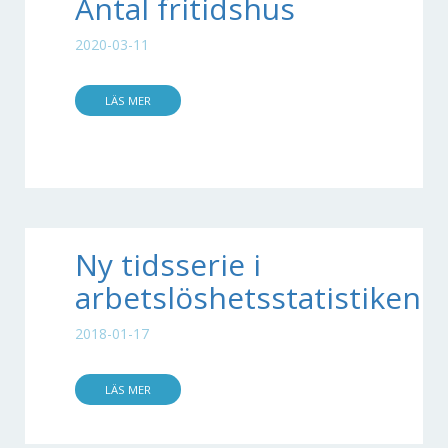
Antal fritidshus
2020-03-11
LÄS MER
Ny tidsserie i
arbetslöshetsstatistiken!
2018-01-17
LÄS MER