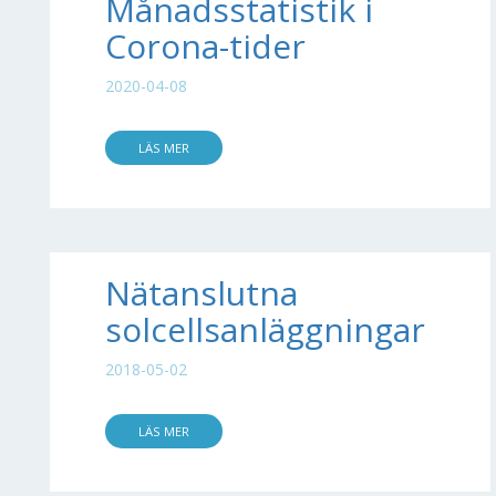
Månadsstatistik i
Corona-tider
2020-04-08
LÄS MER
Nätanslutna
solcellsanläggningar
2018-05-02
LÄS MER