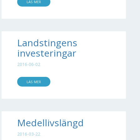
LÄS MER
Landstingens
investeringar
2016-06-02
LÄS MER
Medellivslängd
2016-03-22