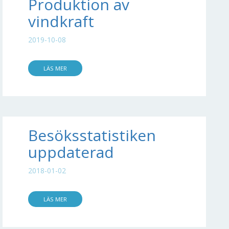
Produktion av
vindkraft
2019-10-08
LÄS MER
Besöksstatistiken
uppdaterad
2018-01-02
LÄS MER