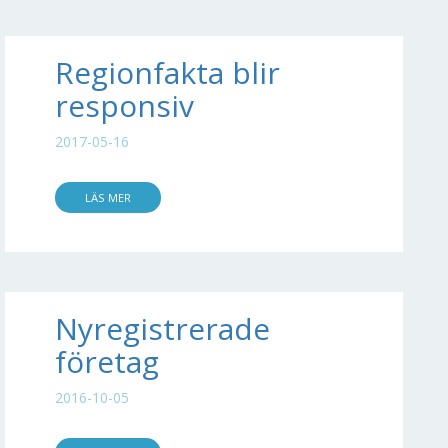
Regionfakta blir
responsiv
2017-05-16
LÄS MER
Nyregistrerade
företag
2016-10-05