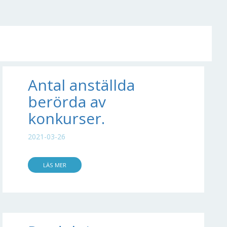
Antal anställda
berörda av
konkurser.
2021-03-26
LÄS MER