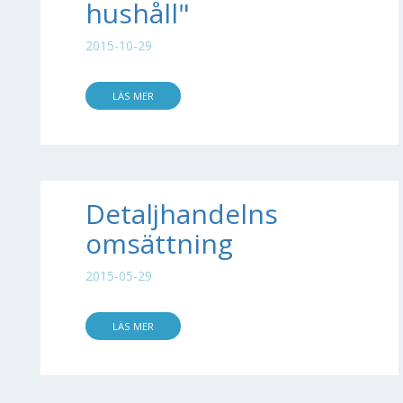
hushåll"
2015-10-29
LÄS MER
Detaljhandelns
omsättning
2015-05-29
LÄS MER