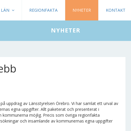
LÄN
REGIONFAKTA
NYHETER
KONTAKT
NYHETER
ebb
å uppdrag av Länsstyrelsen Örebro. Vi har samlat ett urval av
rnas egna uppgifter. Allt paketerat och presenterat i
an kommunerna möjlig. Precis som övriga regionfakta
ndersökningar och insamlande av kommunernas egna uppgifter