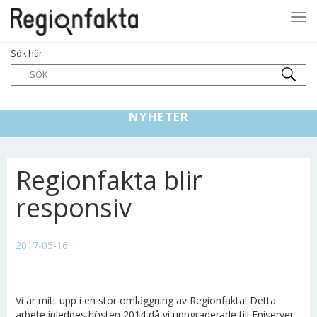
Tog
Sök här
navi
NYHETER
Regionfakta blir
responsiv
2017-05-16
Vi är mitt upp i en stor omläggning av Regionfakta! Detta
arbete inleddes hösten 2014 då vi uppgraderade till Episerver