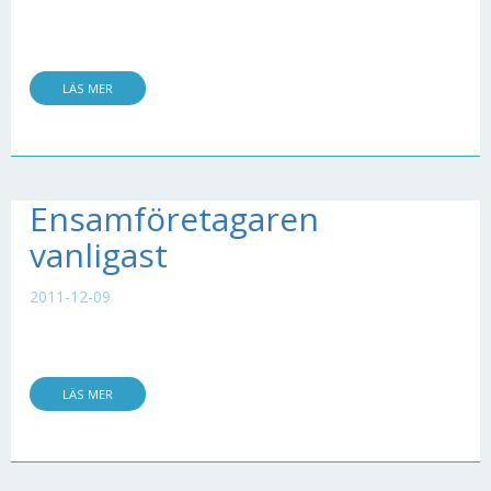
LÄS MER
Ensamföretagaren
vanligast
2011-12-09
LÄS MER