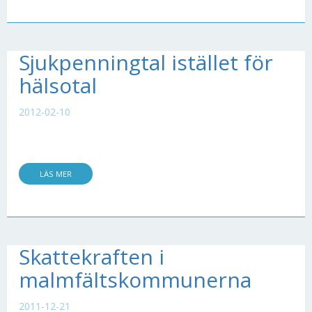
Sjukpenningtal istället för
hälsotal
2012-02-10
LÄS MER
Skattekraften i
malmfältskommunerna
2011-12-21