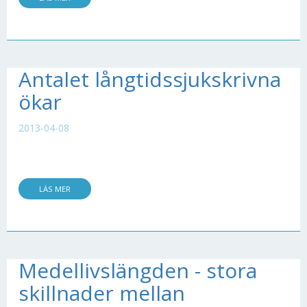
Antalet långtidssjukskrivna
ökar
2013-04-08
LÄS MER
Medellivslängden - stora
skillnader mellan