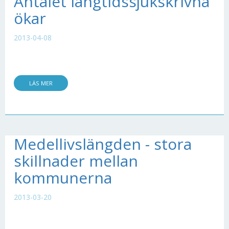
Antalet långtidssjukskrivna
ökar
2013-04-08
LÄS MER
Medellivslängden - stora
skillnader mellan
kommunerna
2013-03-20