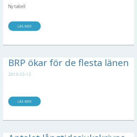
Ny tabell
LÄS MER
BRP ökar för de flesta länen
2013-12-12
LÄS MER