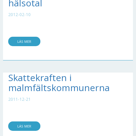
hälsotal
2012-02-10
LÄS MER
Skattekraften i
malmfältskommunerna
2011-12-21
LÄS MER